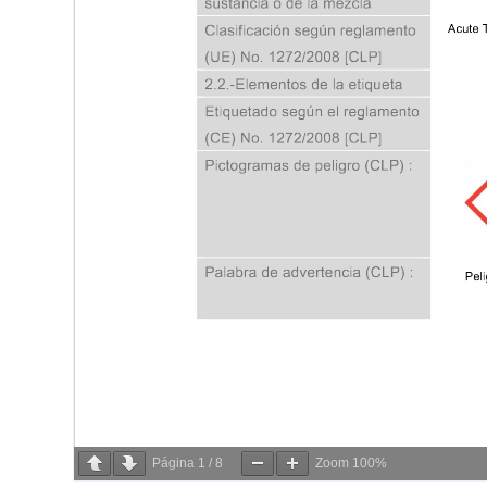
Página
1
/
8
Zoom
100%