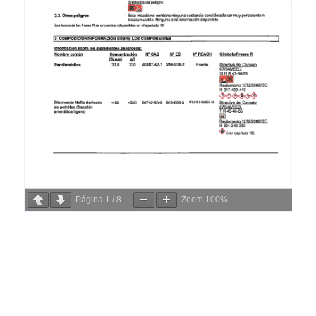
Página
1
/
8
Zoom
100%