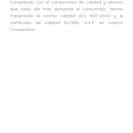
Cumpliendo con el compromiso de calidad y servicio
que cada día más demanda el consumidor, hemos
implantado la norma calidad ISO 9001:2000 y el
certificado de calidad GLOBAL G.A.P. en nuestra
Cooperativa.
Horticultores El Torcal S.C.A. ha recibido una ayuda de la