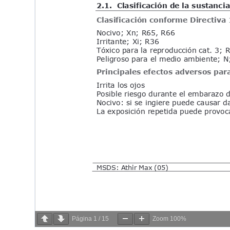
Página
1
/
15
Zoom
100%