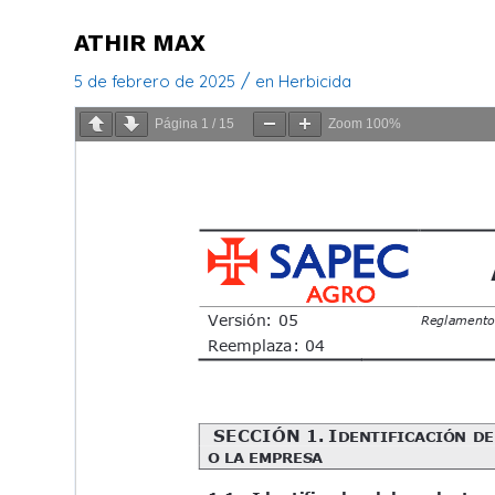
ATHIR MAX
/
5 de febrero de 2025
en
Herbicida
Página
1
/
15
Zoom
100%