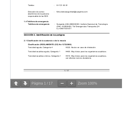
Página
1
/
17
Zoom
100%