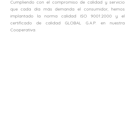
Cumpliendo con el compromiso de calidad y servicio
que cada día más demanda el consumidor, hemos
implantado la norma calidad ISO 9001:2000 y el
certificado de calidad GLOBAL G.A.P. en nuestra
Cooperativa.
Horticultores El Torcal S.C.A. ha recibido una ayuda de la