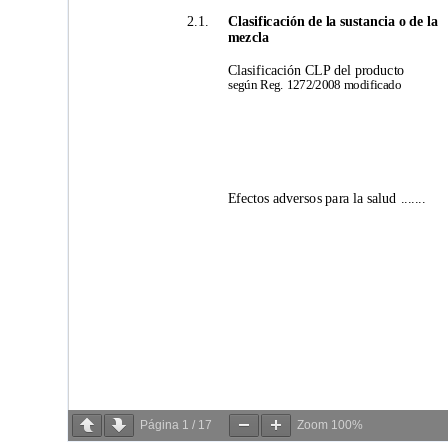
Página
1
/
17
Zoom
100%