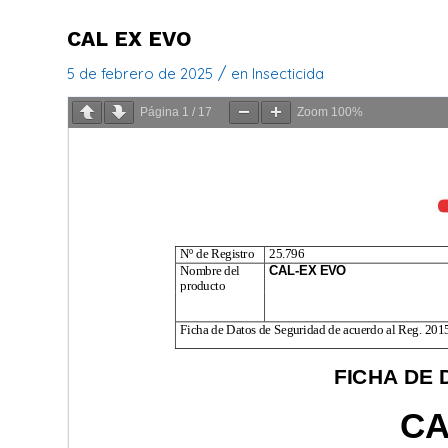
CAL EX EVO
/
5 de febrero de 2025
en
Insecticida
Página
1
/
17
Zoom
100%