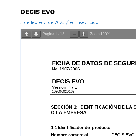
DECIS EVO
/
5 de febrero de 2025
en
Insecticida
Página
1
/
13
Zoom
100%