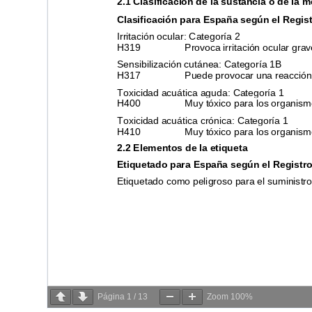
Página
1
/
13
Zoom
100%