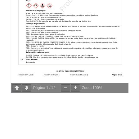
Página
1
/
12
Zoom
100%