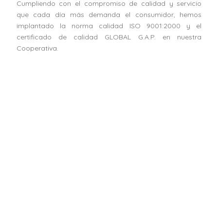
Cumpliendo con el compromiso de calidad y servicio
que cada día más demanda el consumidor, hemos
implantado la norma calidad ISO 9001:2000 y el
certificado de calidad GLOBAL G.A.P. en nuestra
Cooperativa.
Horticultores El Torcal S.C.A. ha recibido una ayuda de la