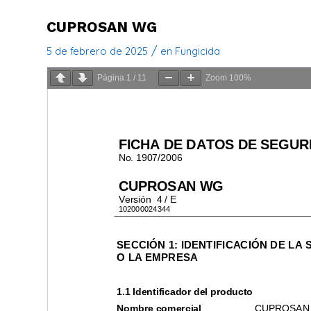
CUPROSAN WG
/
5 de febrero de 2025
en
Fungicida
Página
1
/
11
Zoom
100%