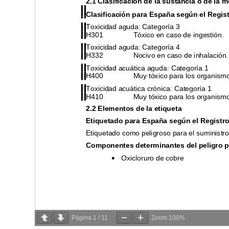
Página
1
/
11
Zoom
100%